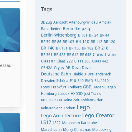
Tags
3DZug
Aerosoft
Altenburg-Wildau
Amtrak
Berlin-Leipzig
Bauarbeiten
Berlin-Wittenberg
BR 01
BR 24
BR 44
BR 110
BR 59
BR 86
BR 103
BR 112
BR 120
BR 140
BR 218
BR 151
BR 156
BR 182
Chris Trains
BR 361
BR 423
BR 612
BR 648
Claas 07
Claas 222
Claas 303
Claas 442
Dessau
CRH2A
Crysis
DB
Dbvq
Dbvu
Deutsche Bahn
Diablo 3
Dreiländereck
Dresden-Schöna
E10
E40
EMD
Fifa2010
GBE
Fotos
Frankfurt
Freiberg
Hagen-Siegen
Hamburg-Lübeck
HXD3D
Just Trains
KBS 308/309
keine Zeit
Koblenz-Trier
Lego
Köln-Koblenz
Köthen
Lego Creator
Lego Architecture
LS17
LS22
Mannheim-Karlsruhe
Marschbahn
Merry Christmas
Multiboxing