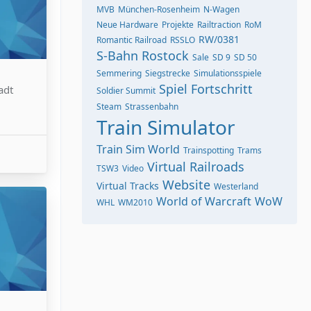
MVB
München-Rosenheim
N-Wagen
Neue Hardware
Projekte
Railtraction
RoM
RW/0381
Romantic Railroad
RSSLO
S-Bahn Rostock
Sale
SD 9
SD 50
Semmering
Siegstrecke
Simulationsspiele
Spiel Fortschritt
adt
Soldier Summit
Steam
Strassenbahn
Train Simulator
Train Sim World
Trainspotting
Trams
Virtual Railroads
TSW3
Video
Website
Virtual Tracks
Westerland
World of Warcraft
WoW
WHL
WM2010