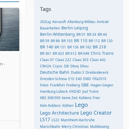
Tags
3DZug
Aerosoft
Altenburg-Wildau
Amtrak
Berlin-Leipzig
Bauarbeiten
Berlin-Wittenberg
BR 01
BR 24
BR 44
BR 110
BR 59
BR 86
BR 103
BR 112
BR 120
BR 140
BR 218
BR 151
BR 156
BR 182
Chris Trains
BR 361
BR 423
BR 612
BR 648
Claas 07
Claas 222
Claas 303
Claas 442
n -
CRH2A
Crysis
DB
Dbvq
Dbvu
Deutsche Bahn
Diablo 3
Dreiländereck
Dresden-Schöna
E10
E40
EMD
Fifa2010
GBE
Fotos
Frankfurt
Freiberg
Hagen-Siegen
Hamburg-Lübeck
HXD3D
Just Trains
KBS 308/309
keine Zeit
Koblenz-Trier
Lego
Köln-Koblenz
Köthen
Lego Creator
Lego Architecture
LS17
LS22
Mannheim-Karlsruhe
Marschbahn
Merry Christmas
Multiboxing