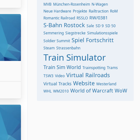
MVB
München-Rosenheim
N-Wagen
Neue Hardware
Projekte
Railtraction
RoM
RW/0381
Romantic Railroad
RSSLO
S-Bahn Rostock
Sale
SD 9
SD 50
Semmering
Siegstrecke
Simulationsspiele
Spiel Fortschritt
Soldier Summit
Steam
Strassenbahn
Train Simulator
Train Sim World
Trainspotting
Trams
Virtual Railroads
TSW3
Video
Website
Virtual Tracks
Westerland
World of Warcraft
WoW
WHL
WM2010