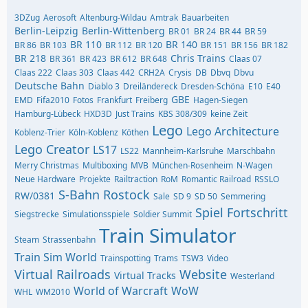
3DZug
Aerosoft
Altenburg-Wildau
Amtrak
Bauarbeiten
Berlin-Leipzig
Berlin-Wittenberg
BR 01
BR 24
BR 44
BR 59
BR 110
BR 140
BR 86
BR 103
BR 112
BR 120
BR 151
BR 156
BR 182
BR 218
Chris Trains
BR 361
BR 423
BR 612
BR 648
Claas 07
Claas 222
Claas 303
Claas 442
CRH2A
Crysis
DB
Dbvq
Dbvu
Deutsche Bahn
Diablo 3
Dreiländereck
Dresden-Schöna
E10
E40
GBE
EMD
Fifa2010
Fotos
Frankfurt
Freiberg
Hagen-Siegen
Hamburg-Lübeck
HXD3D
Just Trains
KBS 308/309
keine Zeit
Lego
Lego Architecture
Koblenz-Trier
Köln-Koblenz
Köthen
Lego Creator
LS17
LS22
Mannheim-Karlsruhe
Marschbahn
Merry Christmas
Multiboxing
MVB
München-Rosenheim
N-Wagen
Neue Hardware
Projekte
Railtraction
RoM
Romantic Railroad
RSSLO
S-Bahn Rostock
RW/0381
Sale
SD 9
SD 50
Semmering
Spiel Fortschritt
Siegstrecke
Simulationsspiele
Soldier Summit
Train Simulator
Steam
Strassenbahn
Train Sim World
Trainspotting
Trams
TSW3
Video
Virtual Railroads
Website
Virtual Tracks
Westerland
World of Warcraft
WoW
WHL
WM2010