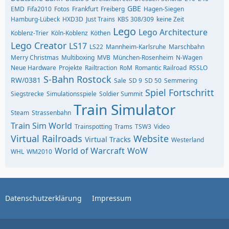
GBE
EMD
Fifa2010
Fotos
Frankfurt
Freiberg
Hagen-Siegen
Hamburg-Lübeck
HXD3D
Just Trains
KBS 308/309
keine Zeit
Lego
Lego Architecture
Koblenz-Trier
Köln-Koblenz
Köthen
Lego Creator
LS17
LS22
Mannheim-Karlsruhe
Marschbahn
Merry Christmas
Multiboxing
MVB
München-Rosenheim
N-Wagen
Neue Hardware
Projekte
Railtraction
RoM
Romantic Railroad
RSSLO
S-Bahn Rostock
RW/0381
Sale
SD 9
SD 50
Semmering
Spiel Fortschritt
Siegstrecke
Simulationsspiele
Soldier Summit
Train Simulator
Steam
Strassenbahn
Train Sim World
Trainspotting
Trams
TSW3
Video
Virtual Railroads
Website
Virtual Tracks
Westerland
World of Warcraft
WoW
WHL
WM2010
Datenschutzerklärung
Impressum