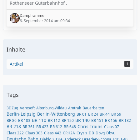
Rothenseer Güterbahnhof .
Dampframme
6. September 2014 um 09:34
Inhalte
Artikel
1
Tags
3DZug
Aerosoft
Altenburg-Wildau
Amtrak
Bauarbeiten
Berlin-Leipzig
Berlin-Wittenberg
BR 01
BR 24
BR 44
BR 59
BR 110
BR 140
BR 86
BR 103
BR 112
BR 120
BR 151
BR 156
BR 182
BR 218
Chris Trains
BR 361
BR 423
BR 612
BR 648
Claas 07
Claas 222
Claas 303
Claas 442
CRH2A
Crysis
DB
Dbvq
Dbvu
Deutsche Bahn
Diablo 3
Dreiländereck
Dresden-Schöna
E10
E40