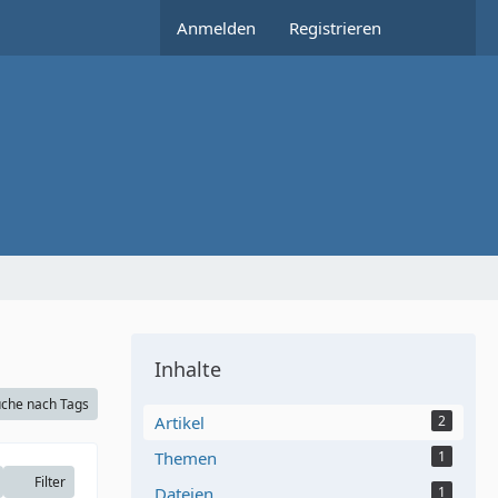
Anmelden
Registrieren
Inhalte
che nach Tags
Artikel
2
Themen
1
Filter
Dateien
1