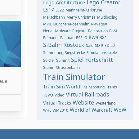
Lego Creator
Lego Architecture
LS17
LS22
Mannheim-Karlsruhe
Marschbahn
Merry Christmas
Multiboxing
MVB
München-Rosenheim
N-Wagen
Neue Hardware
Projekte
Railtraction
RoM
RW/0381
Romantic Railroad
RSSLO
S-Bahn Rostock
Sale
SD 9
SD 50
Semmering
Siegstrecke
Simulationsspiele
Spiel Fortschritt
Soldier Summit
Steam
Strassenbahn
Train Simulator
neue
Train Sim World
Trainspotting
Trams
Virtual Railroads
TSW3
Video
Website
Virtual Tracks
Westerland
World of Warcraft
WoW
WHL
WM2010