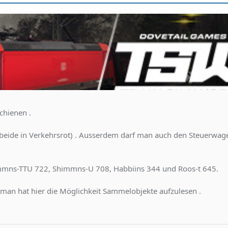
schienen .
(beide in Verkehrsrot) . Ausserdem darf man auch den Steuerwag
himmns-TTU 722, Shimmns-U 708, Habbiins 344 und Roos-t 645.
man hat hier die Möglichkeit Sammelobjekte aufzulesen .