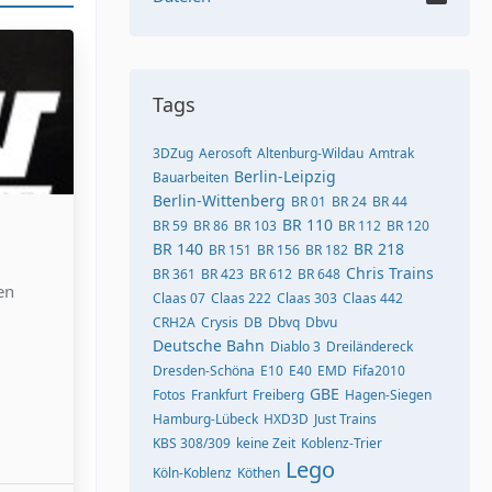
Tags
3DZug
Aerosoft
Altenburg-Wildau
Amtrak
Berlin-Leipzig
Bauarbeiten
Berlin-Wittenberg
BR 01
BR 24
BR 44
BR 110
BR 59
BR 86
BR 103
BR 112
BR 120
BR 140
BR 218
BR 151
BR 156
BR 182
Chris Trains
BR 361
BR 423
BR 612
BR 648
en
Claas 07
Claas 222
Claas 303
Claas 442
CRH2A
Crysis
DB
Dbvq
Dbvu
Deutsche Bahn
Diablo 3
Dreiländereck
Dresden-Schöna
E10
E40
EMD
Fifa2010
GBE
Fotos
Frankfurt
Freiberg
Hagen-Siegen
Hamburg-Lübeck
HXD3D
Just Trains
KBS 308/309
keine Zeit
Koblenz-Trier
Lego
Köln-Koblenz
Köthen