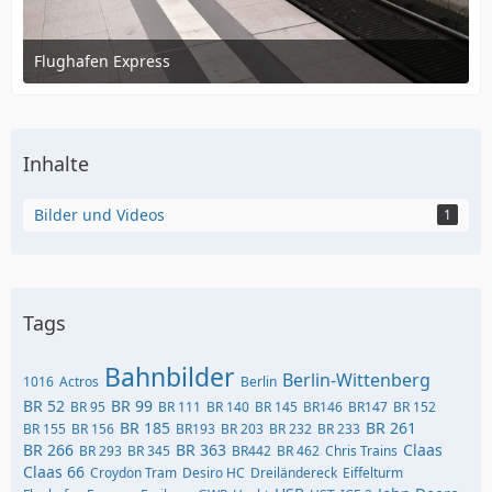
Flughafen Express
20. Januar 2023 um 16:15
Inhalte
Bilder und Videos
1
Tags
Bahnbilder
Berlin-Wittenberg
1016
Actros
Berlin
BR 52
BR 99
BR 95
BR 111
BR 140
BR 145
BR146
BR147
BR 152
BR 185
BR 261
BR 155
BR 156
BR193
BR 203
BR 232
BR 233
BR 266
BR 363
Claas
BR 293
BR 345
BR442
BR 462
Chris Trains
Claas 66
Croydon Tram
Desiro HC
Dreiländereck
Eiffelturm