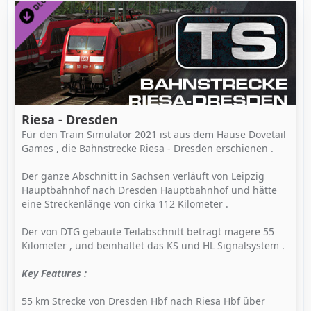
Riesa - Dresden
Für den Train Simulator 2021 ist aus dem Hause Dovetail
Games , die Bahnstrecke Riesa - Dresden erschienen .
Der ganze Abschnitt in Sachsen verläuft von Leipzig
Hauptbahnhof nach Dresden Hauptbahnhof und hätte
eine Streckenlänge von cirka 112 Kilometer .
Der von DTG gebaute Teilabschnitt beträgt magere 55
Kilometer , und beinhaltet das KS und HL Signalsystem .
Key Features :
55 km Strecke von Dresden Hbf nach Riesa Hbf über