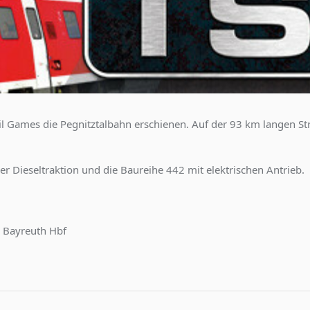
il Games die Pegnitztalbahn erschienen. Auf der 93 km langen St
r Dieseltraktion und die Baureihe 442 mit elektrischen Antrieb.
h Bayreuth Hbf