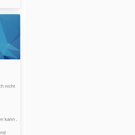
ch nicht
n kann .
end