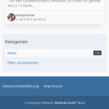
. Für den Landwirtschafts Simulator 2019 bau ich gerade
die LS 15 Karte…
Dampframme
6. April 2019 um 02:22
Kategorien
News
236
Filter zurücksetzen
Datenschutzerklärung
Impressum
Community-Software:
WoltLab Suite™ 6.2.2